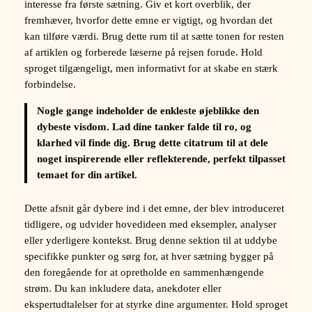
interesse fra første sætning. Giv et kort overblik, der
fremhæver, hvorfor dette emne er vigtigt, og hvordan det
kan tilføre værdi. Brug dette rum til at sætte tonen for resten
af artiklen og forberede læserne på rejsen forude. Hold
sproget tilgængeligt, men informativt for at skabe en stærk
forbindelse.
Nogle gange indeholder de enkleste øjeblikke den
dybeste visdom. Lad dine tanker falde til ro, og
klarhed vil finde dig. Brug dette citatrum til at dele
noget inspirerende eller reflekterende, perfekt tilpasset
temaet for din artikel.
Dette afsnit går dybere ind i det emne, der blev introduceret
tidligere, og udvider hovedideen med eksempler, analyser
eller yderligere kontekst. Brug denne sektion til at uddybe
specifikke punkter og sørg for, at hver sætning bygger på
den foregående for at opretholde en sammenhængende
strøm. Du kan inkludere data, anekdoter eller
ekspertudtalelser for at styrke dine argumenter. Hold sproget