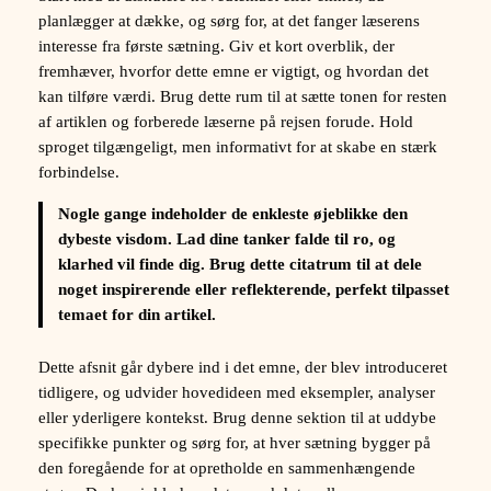
planlægger at dække, og sørg for, at det fanger læserens
interesse fra første sætning. Giv et kort overblik, der
fremhæver, hvorfor dette emne er vigtigt, og hvordan det
kan tilføre værdi. Brug dette rum til at sætte tonen for resten
af artiklen og forberede læserne på rejsen forude. Hold
sproget tilgængeligt, men informativt for at skabe en stærk
forbindelse.
Nogle gange indeholder de enkleste øjeblikke den
dybeste visdom. Lad dine tanker falde til ro, og
klarhed vil finde dig. Brug dette citatrum til at dele
noget inspirerende eller reflekterende, perfekt tilpasset
temaet for din artikel.
Dette afsnit går dybere ind i det emne, der blev introduceret
tidligere, og udvider hovedideen med eksempler, analyser
eller yderligere kontekst. Brug denne sektion til at uddybe
specifikke punkter og sørg for, at hver sætning bygger på
den foregående for at opretholde en sammenhængende