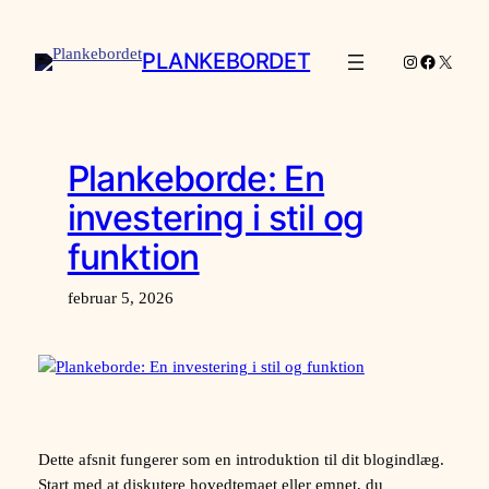
Spring
til
PLANKEBORDET
Instagram
Facebook
X
indhold
Plankeborde: En
investering i stil og
funktion
februar 5, 2026
Dette afsnit fungerer som en introduktion til dit blogindlæg.
Start med at diskutere hovedtemaet eller emnet, du